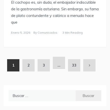
El cachopo es, sin duda, el embajador indiscutible
de la gastronomía asturiana. Sin embargo, su fama
de plato contundente y calórico a menudo hace
que
Enero 5, 2026
By
Comunicados
3 Min Reading
1
2
3
…
33
Buscar: