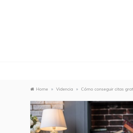
Skip
to
content
»
»
Home
Videncia
Cómo conseguir citas grat