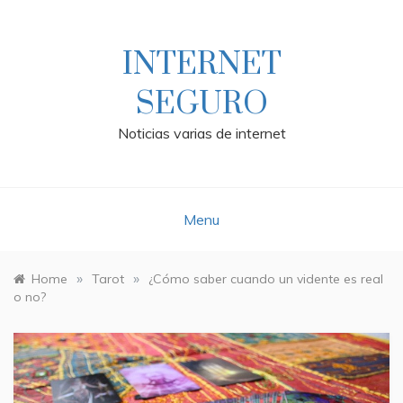
Skip
to
content
INTERNET
SEGURO
Noticias varias de internet
Menu
»
»
Home
Tarot
¿Cómo saber cuando un vidente es real
o no?