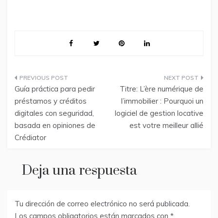
Navegación
Guía práctica para pedir
Titre: L’ère numérique de
de
préstamos y créditos
l’immobilier : Pourquoi un
digitales con seguridad,
logiciel de gestion locative
entradas
basada en opiniones de
est votre meilleur allié
Crédiator
Deja una respuesta
Tu dirección de correo electrónico no será publicada.
Los campos obligatorios están marcados con
*