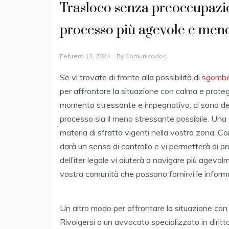
Trasloco senza preoccupazio
processo più agevole e meno
Febrero 13, 2024
By
Comunicados
Se vi trovate di fronte alla possibilità di
sgombe
per affrontare la situazione con calma e proteg
momento stressante e impegnativo, ci sono dell
processo sia il meno stressante possibile. Una d
materia di sfratto vigenti nella vostra zona. Com
darà un senso di controllo e vi permetterà di p
dell’iter legale vi aiuterà a navigare più agevol
vostra comunità che possono fornirvi le informa
Un altro modo per affrontare la situazione con s
Rivolgersi a un avvocato specializzato in diritto