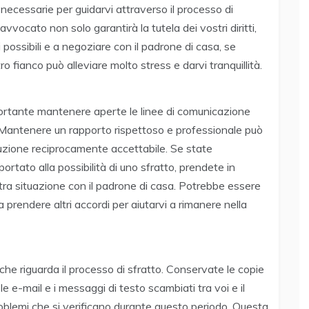
ecessarie per guidarvi attraverso il processo di
avvocato non solo garantirà la tutela dei vostri diritti,
 possibili e a negoziare con il padrone di casa, se
 fianco può alleviare molto stress e darvi tranquillità.
portante mantenere aperte le linee di comunicazione
e. Mantenere un rapporto rispettoso e professionale può
soluzione reciprocamente accettabile. Se state
ortato alla possibilità di uno sfratto, prendete in
stra situazione con il padrone di casa. Potrebbe essere
prendere altri accordi per aiutarvi a rimanere nella
he riguarda il processo di sfratto. Conservate le copie
le e-mail e i messaggi di testo scambiati tra voi e il
problemi che si verificano durante questo periodo. Questa