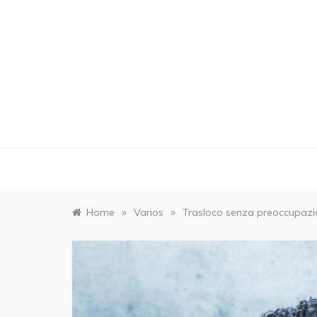
Skip
to
content
»
»
Home
Varios
Trasloco senza preoccupazio