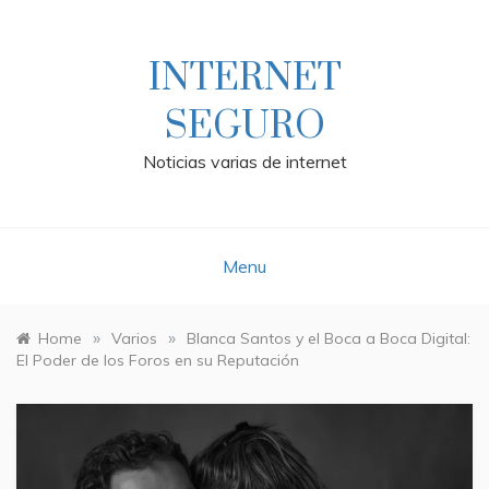
Skip
to
content
INTERNET
SEGURO
Noticias varias de internet
Menu
»
»
Home
Varios
Blanca Santos y el Boca a Boca Digital:
El Poder de los Foros en su Reputación